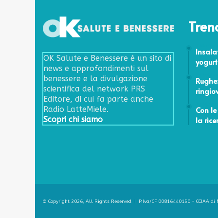
Tren
7 Marzo 
Insala
OK Salute e Benessere è un sito di
yogurt
news e approfondimenti sul
24 Febbr
benessere e la divulgazione
Rughe:
scientifica del network PRS
ringiov
Editore, di cui fa parte anche
31 Marzo
Con le
Radio LatteMiele.
la rice
Scopri chi siamo
© Copyright 2026, All Rights Reserved | P.Iva/CF 00816440150 - CCIAA di M