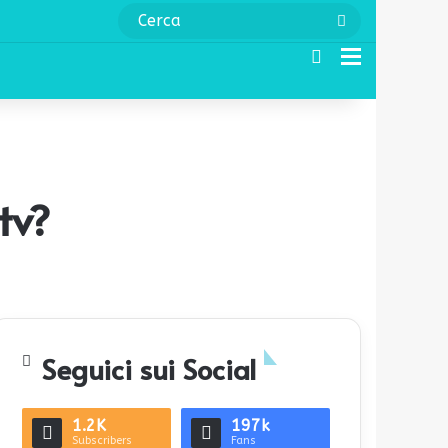
Cerca
Cerca
Menu
tv?
Seguici sui Social
1.2K
197k
Subscribers
Fans