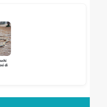
ruchi
osi di