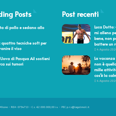
ding Posts
Post recenti
2014
Luca Dotto:
ta di pollo e sedano allo
mi alleno pe
bene, non p
aio 2014
 quattro tecniche soft per
battere un 
anire il viso
4 Agosto 202
 2017
La vacanza 
 Uova di Pasqua Ail sostieni
rca sui tumori
non è quell
mille attivit
cos’è la ca
4 Agosto 202
ilano - REA-0794713 - C.s. €2.000.000,00 i.v. - PEC p.r.s@legalmail.it