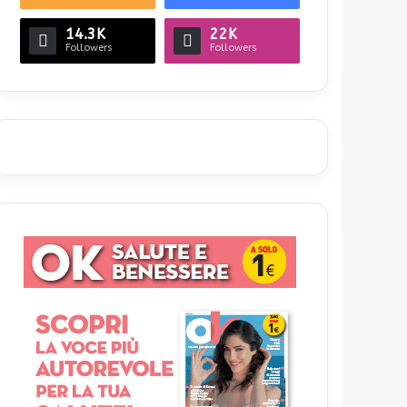
14.3K
22K
Followers
Followers