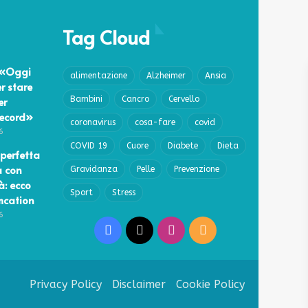
Tag Cloud
 «Oggi
alimentazione
Alzheimer
Ansia
r stare
er
Bambini
Cancro
Cervello
record»
coronavirus
cosa-fare
covid
6
COVID 19
Cuore
Diabete
Dieta
perfetta
a con
Gravidanza
Pelle
Prevenzione
à: ecco
Sport
Stress
lmcation
6
Facebook
X
Instagram
RSS
Privacy Policy
Disclaimer
Cookie Policy