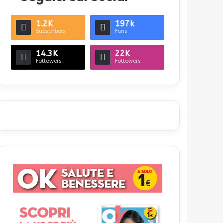
1.2K
197k
Subscribers
Fans
14.3K
22K
Followers
Followers