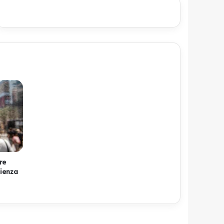
re
cienza