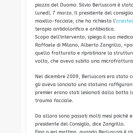
piazza del Duomo. Silvio Berlusconi è sta
lunedì, 7 marzo. Il presidente del consigli
maxillo-facciale, che ha richiesto l’
anestes
terapia antidolorifica e antibiotica.
Scopo dell’intervento, spiega il suo medico
Raffaele di Milano, Alberto Zangrillo, «p
quello fratturato e ripristinare la struttu
volto, che aveva subito una microfrattura,
Nel dicembre 2009, Berlusconi era stato c
gli aveva lanciato una statuina raffiguran
premier erano stati lesionati dalla botta 
trauma facciale.
Da allora sono passati molti mesi poiché er
presidente del Consiglio, dice Zangrillo.
Fino a ieri mattina, quando Berlusconi è s