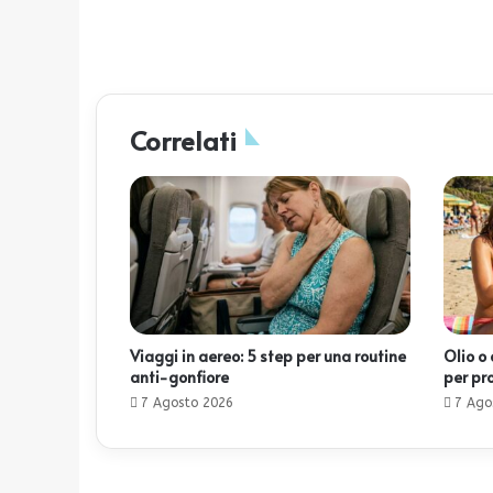
Correlati
Viaggi in aereo: 5 step per una routine
Olio o
anti-gonfiore
per pr
7 Agosto 2026
7 Ago