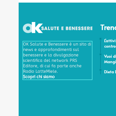
Tren
20 Febbr
L’atti
OK Salute e Benessere è un sito di
contro
news e approfondimenti sul
16 Genna
benessere e la divulgazione
Vuoi d
scientifica del network PRS
Mangia
Editore, di cui fa parte anche
24 Febbr
Dieta 
Radio LatteMiele.
Scopri chi siamo