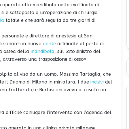
to operato alla mandibola nella mattinata di
o si è sottoposto a un’operazione di chirurgia
ia
totale e che sarà seguita da tre giorni di
 personale e direttore di anestesia al San
osizionare un nuovo
dente
artificiale al posto di
ra ossea della
mandibola
, sul lato sinistro del
 attraverso una trasposizione di osso».
olpito al viso da un uomo, Massimo Tartaglia, che
te il Duomo di Milano in miniatura. I due
incisivi
del
(uno fratturato) e Berlusconi aveva accusato un
a difficile coniugare l’intervento con l’agenda del
tato operato in una clinica privata milanese