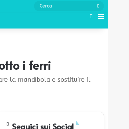
Cerca
Cerca
Menu
to i ferri
re la mandibola e sostituire il
Seguici sui Social