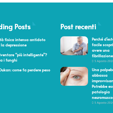
ding Posts
Post recenti
aio 2024
Perché d’est
vità fisica intensa antidoto
facile scopri
 la depressione
avere una
io 2025
iventare “più intelligente”?
fibrillazione
 i funghi
5 Agosto 202
aio 2014
Una palpebr
Dukan: come fa perdere peso
abbassa
improvvisa
Potrebbe es
patologia
neuromusco
5 Agosto 202