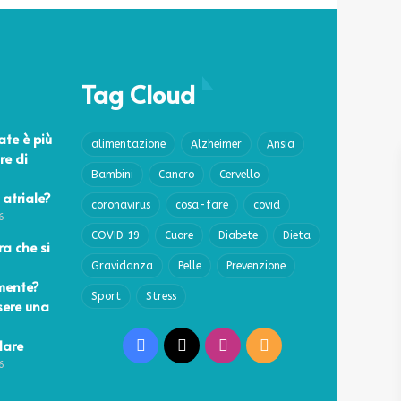
Tag Cloud
ate è più
alimentazione
Alzheimer
Ansia
re di
Bambini
Cancro
Cervello
 atriale?
coronavirus
cosa-fare
covid
6
COVID 19
Cuore
Diabete
Dieta
a che si
Gravidanza
Pelle
Prevenzione
mente?
Sport
Stress
sere una
lare
Facebook
X
Instagram
RSS
6