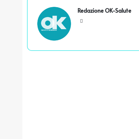
Redazione OK-Salute
We
bsi
te