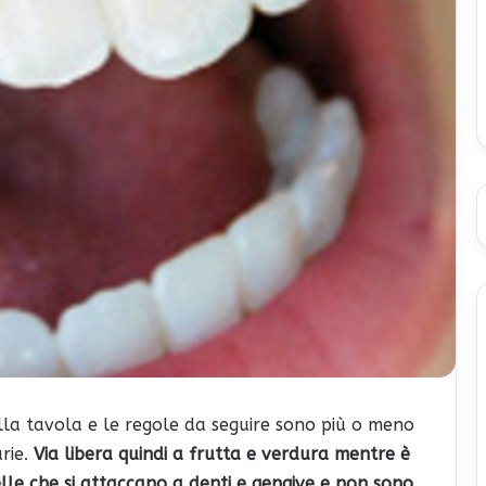
lla tavola e le regole da seguire sono più o meno
rie.
Via libera quindi a frutta e verdura mentre è
elle che si attaccano a denti e gengive e non sono