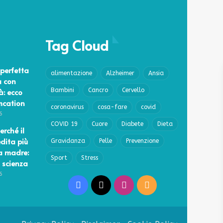
Tag Cloud
perfetta
alimentazione
Alzheimer
Ansia
a con
à: ecco
Bambini
Cancro
Cervello
lmcation
coronavirus
cosa-fare
covid
6
COVID 19
Cuore
Diabete
Dieta
erché il
edita più
Gravidanza
Pelle
Prevenzione
a madre:
Sport
Stress
 scienza
6
Facebook
X
Instagram
RSS