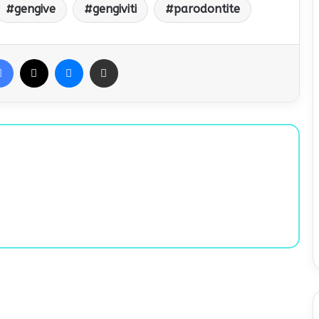
gengive
gengiviti
parodontite
Facebook
X
Messenger
Condividi via Email