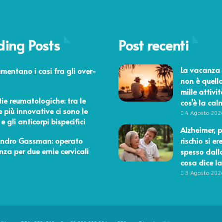
ding Posts
Post recenti
mbre 2017
La vacanza 
umentano i casi fra gli over-
non è quell
mille attivit
re 2025
ie reumatologiche: tra le
cos’è la ca
e più innovative ci sono le
4 Agosto 202
e gli anticorpi bispecifici
Alzheimer, p
aio 2014
andro Gassman: operato
rischio si er
nza per due ernie cervicali
spesso dall
cosa dice la
3 Agosto 202