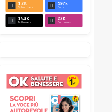
1.2K
197k
Subscribers
Fans
14.3K
22K
Followers
Followers