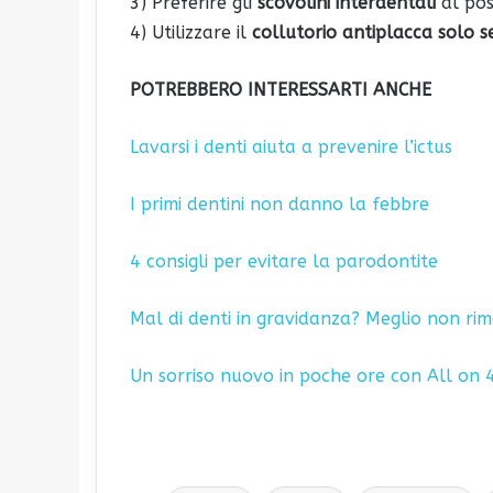
3) Preferire gli
scovolini interdentali
al post
4) Utilizzare il
collutorio antiplacca solo s
POTREBBERO INTERESSARTI ANCHE
Lavarsi i denti aiuta a prevenire l’ictus
I primi dentini non danno la febbre
4 consigli per evitare la parodontite
Mal di denti in gravidanza? Meglio non ri
Un sorriso nuovo in poche ore con All on 