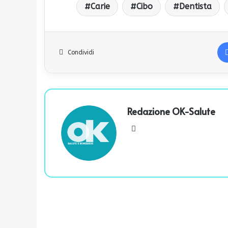
Carie
Cibo
Dentista
Condividi
Redazione OK-Salute
We
bsi
te