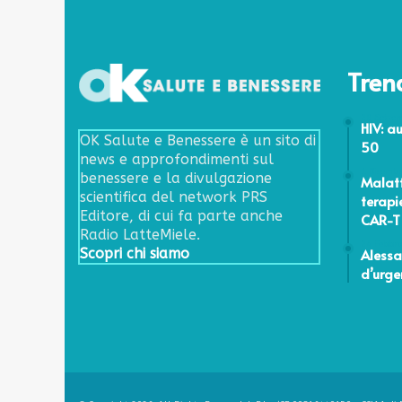
Tren
29 Sette
HIV: a
OK Salute e Benessere è un sito di
50
news e approfondimenti sul
1 Dicemb
benessere e la divulgazione
Malatt
scientifica del network PRS
terapi
Editore, di cui fa parte anche
CAR-T 
Radio LatteMiele.
24 Febbr
Aless
Scopri chi siamo
d’urge