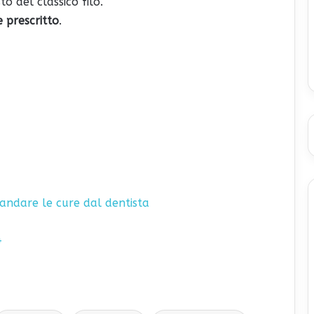
o del classico filo.
e prescritto
.
mandare le cure dal dentista
4