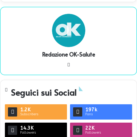
Redazione OK-Salute
We
bsi
te
Seguici sui Social
1.2K
197k
Subscribers
Fans
14.3K
22K
Followers
Followers