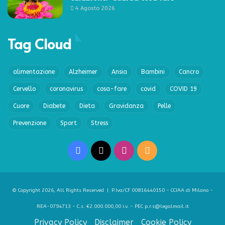
4 Agosto 2026
Tag Cloud
alimentazione
Alzheimer
Ansia
Bambini
Cancro
Cervello
coronavirus
cosa-fare
covid
COVID 19
Cuore
Diabete
Dieta
Gravidanza
Pelle
Prevenzione
Sport
Stress
Facebook
X
Instagram
RSS
© Copyright 2026, All Rights Reserved | P.Iva/CF 00816440150 - CCIAA di Milano -
REA-0794713 - C.s. €2.000.000,00 i.v. - PEC p.r.s@legalmail.it
Privacy Policy
Disclaimer
Cookie Policy