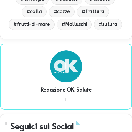
colla
cozze
frattura
frutti-di-mare
Molluschi
sutura
Redazione OK-Salute
We
bsi
te
Seguici sui Social