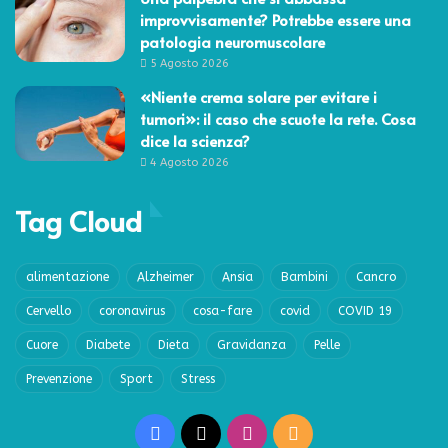
improvvisamente? Potrebbe essere una
patologia neuromuscolare
5 Agosto 2026
«Niente crema solare per evitare i
tumori»: il caso che scuote la rete. Cosa
dice la scienza?
4 Agosto 2026
Tag Cloud
alimentazione
Alzheimer
Ansia
Bambini
Cancro
Cervello
coronavirus
cosa-fare
covid
COVID 19
Cuore
Diabete
Dieta
Gravidanza
Pelle
Prevenzione
Sport
Stress
Facebook
X
Instagram
RSS