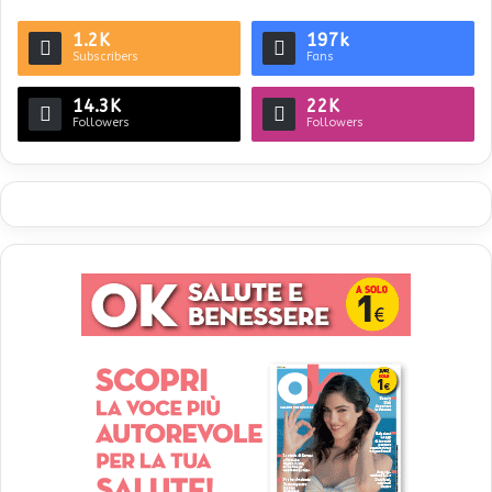
1.2K
197k
Subscribers
Fans
14.3K
22K
Followers
Followers