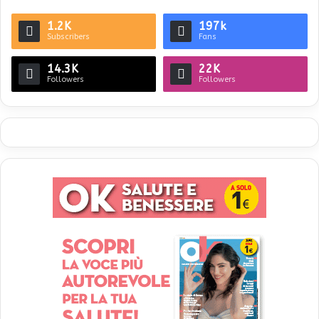
1.2K
197k
Subscribers
Fans
14.3K
22K
Followers
Followers