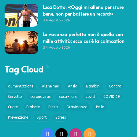
Luca Dotto: «Oggi mi alleno per stare
bene, non per battere un record»
4 Agosto 2026
La vacanza perfetta non è quella con
mille attività: ecco cos’è la calmcation
4 Agosto 2026
Tag Cloud
alimentazione
Alzheimer
Ansia
Bambini
Cancro
Cervello
coronavirus
cosa-fare
covid
COVID 19
Cuore
Diabete
Dieta
Gravidanza
Pelle
Prevenzione
Sport
Stress
Facebook
X
Instagram
RSS