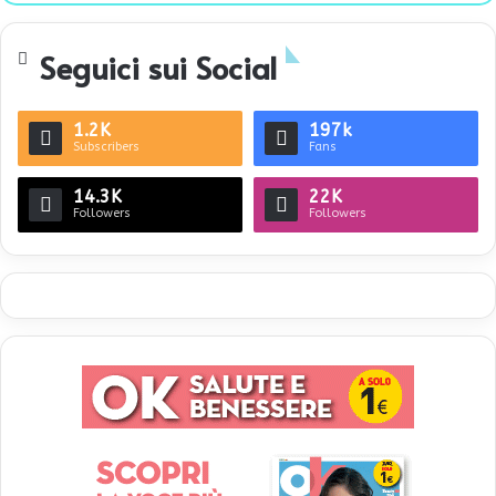
te
Seguici sui Social
1.2K
197k
Subscribers
Fans
14.3K
22K
Followers
Followers