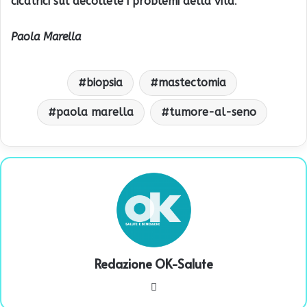
cicatrici sul décolleté i problemi della vita
.
Paola Marella
biopsia
mastectomia
paola marella
tumore-al-seno
Redazione OK-Salute
We
bsi