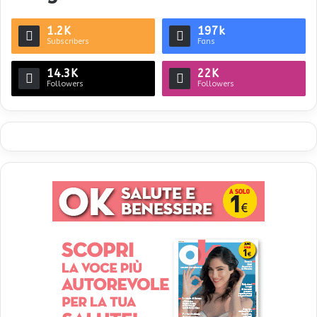
1.2K
197k
Subscribers
Fans
14.3K
22K
Followers
Followers