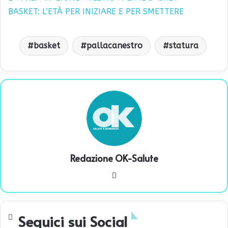
BASKET: L’ETÀ PER INIZIARE E PER SMETTERE
basket
pallacanestro
statura
Redazione OK-Salute
We
bsi
te
Seguici sui Social