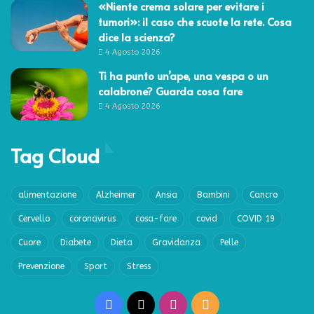
«Niente crema solare per evitare i
tumori»: il caso che scuote la rete. Cosa
dice la scienza?
4 Agosto 2026
Ti ha punto un’ape, una vespa o un
calabrone? Guarda cosa fare
4 Agosto 2026
Tag Cloud
alimentazione
Alzheimer
Ansia
Bambini
Cancro
Cervello
coronavirus
cosa-fare
covid
COVID 19
Cuore
Diabete
Dieta
Gravidanza
Pelle
Prevenzione
Sport
Stress
Facebook
X
Instagram
RSS