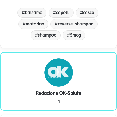
balsamo
capelli
casco
motorino
reverse-shampoo
shampoo
Smog
Redazione OK-Salute
We
bsi
te