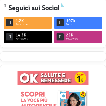
Seguici sui Social
1.2K
197k
Subscribers
Fans
14.3K
22K
Followers
Followers