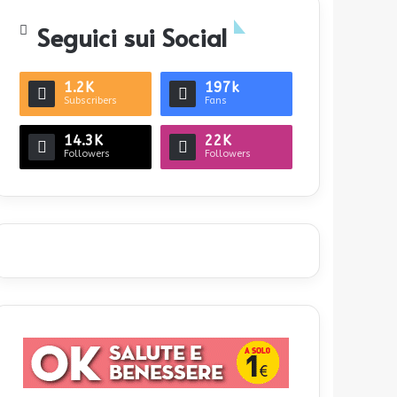
Seguici sui Social
1.2K
197k
Subscribers
Fans
14.3K
22K
Followers
Followers