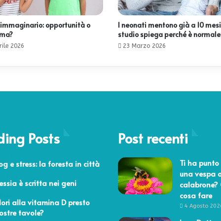
immaginario: opportunità o
I neonati mentono già a 10 mesi
ema?
studio spiega perché è normale
rile 2026
23 Marzo 2026
ding Posts
Post recenti
mbre 2020
Ti ha punto 
g e stress: la foresta in città
una vespa 
aio 2014
essia è scritta nei geni
calabrone?
cosa fare
o 2022
ri alla vitamina D presto
4 Agosto 202
nostre tavole?