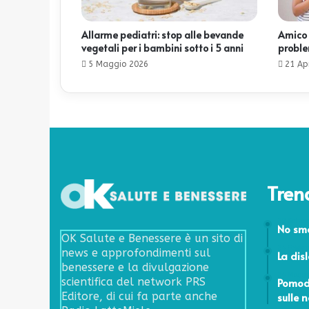
Allarme pediatri: stop alle bevande
Amico 
vegetali per i bambini sotto i 5 anni
probl
5 Maggio 2026
21 Ap
Tren
29 Sette
No smo
OK Salute e Benessere è un sito di
24 Febbr
news e approfondimenti sul
La disl
benessere e la divulgazione
24 Maggi
Pomodo
scientifica del network PRS
sulle 
Editore, di cui fa parte anche