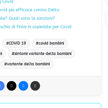
g Covid
ovid più efficace contro Delta
ile? Quali sono le sanzioni?
schio di finire in ospedale per Covid
COVID 19
covid bambini
i
sintomi variante delta bambini
variante delta bambini
Facebook
X
Messenger
Condividi via Email