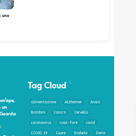
: uno
Tag Cloud
un’ape,
alimentazione
Alzheimer
Ansia
o un
 Guarda
Bambini
Cancro
Cervello
coronavirus
cosa-fare
covid
6
COVID 19
Cuore
Diabete
Dieta