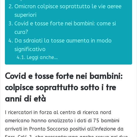
Omicron colpisce soprattutto le vie aeree
superiori
Covid e tosse forte nei bambini: come si
cura?
Da sdraiati la tosse aumenta in modo
significativo
Leggi anche…
Covid e tosse forte nei bambini:
colpisce soprattutto sotto i tre
anni di età
I ricercatori in forza al centro di ricerca nord
americano hanno analizzato i dati di 75 bambini
arrivati in Pronto Soccorso positivi all’infezione da