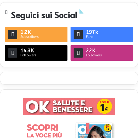
Seguici sui Social
1.2K
197k
Subscribers
Fans
14.3K
22K
Followers
Followers