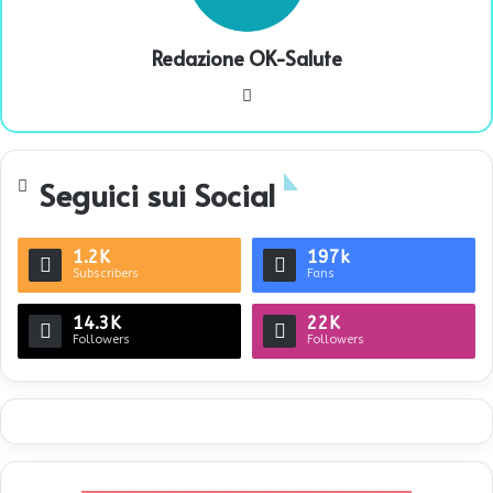
Redazione OK-Salute
We
bsi
te
Seguici sui Social
1.2K
197k
Subscribers
Fans
14.3K
22K
Followers
Followers