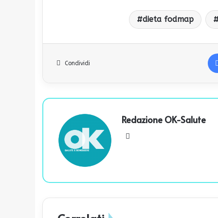
dieta fodmap
Condividi
Redazione OK-Salute
We
bsi
te