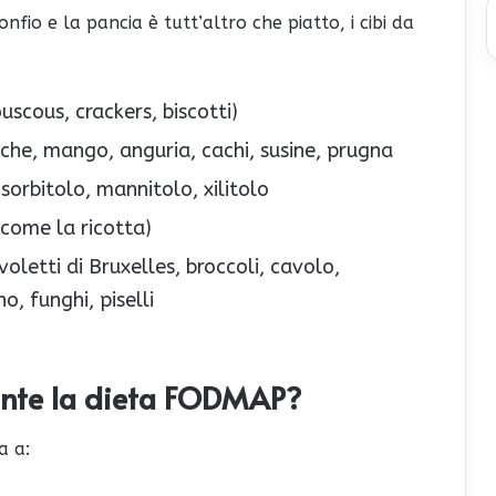
fio e la pancia è tutt’altro che piatto, i cibi da
scous, crackers, biscotti)
esche, mango, anguria, cachi, susine, prugna
 sorbitolo, mannitolo, xilitolo
(come la ricotta)
voletti di Bruxelles, broccoli, cavolo,
o, funghi, piselli
ante la dieta FODMAP?
a a: