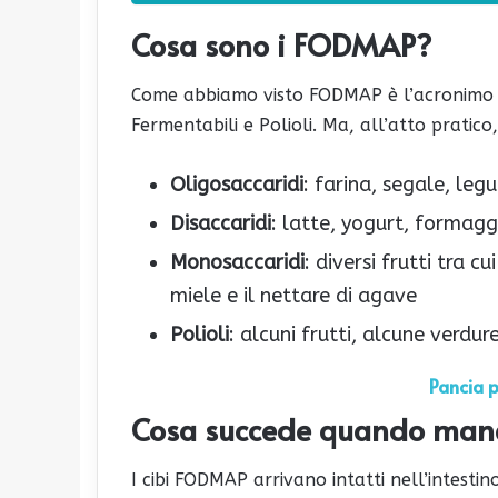
Cosa sono i FODMAP?
Come abbiamo visto FODMAP è l’acronimo di
Fermentabili e Polioli. Ma, all’atto pratico,
Oligosaccaridi
: farina, segale, legu
Disaccaridi
: latte, yogurt, formagg
Monosaccaridi
: diversi frutti tra c
miele e il nettare di agave
Polioli
: alcuni frutti, alcune verdur
Pancia p
Cosa succede quando man
I cibi FODMAP arrivano intatti nell’intestin