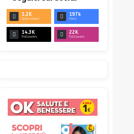
1.2K
197k
Subscribers
Fans
14.3K
22K
Followers
Followers