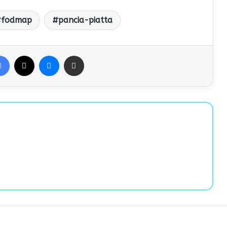
fodmap
pancia-piatta
Facebook
X
Messenger
Condividi via Email