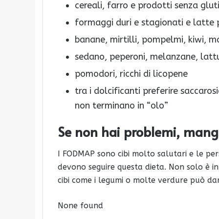
cereali, farro e prodotti senza glut
formaggi duri e stagionati e latte pr
banane, mirtilli, pompelmi, kiwi, m
sedano, peperoni, melanzane, lattu
pomodori, ricchi di licopene
tra i dolcificanti preferire saccaros
non terminano in “olo”
Se non hai problemi, mang
I FODMAP sono cibi molto salutari e le pe
devono seguire questa dieta. Non solo è in
cibi come i legumi o molte verdure può da
None found