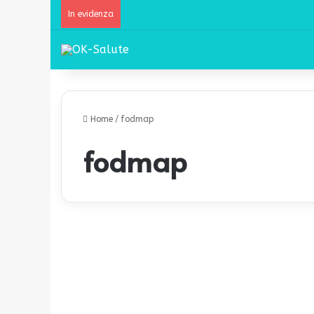
In evidenza
Home
/
fodmap
fodmap
P
a
Alimentazione
n
c
i
a