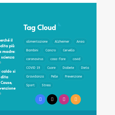
Tag Cloud
erché il
alimentazione
Alzheimer
Ansia
edita più
a madre:
Bambini
Cancro
Cervello
 scienza
coronavirus
cosa-fare
covid
6
COVID 19
Cuore
Diabete
Dieta
l caldo si
 dita
Gravidanza
Pelle
Prevenzione
 Cause,
Sport
Stress
evenzione
6
Facebook
X
Instagram
RSS