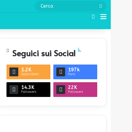
Cerca
Cerca
Menu
Seguici sui Social
1.2K
197k
Subscribers
Fans
14.3K
22K
Followers
Followers