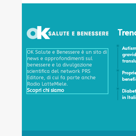
E
v
i
t
a
Tren
q
u
23 Dicem
Autism
e
OK Salute e Benessere è un sito di
gravid
s
news e approfondimenti sul
transl
t
benessere e la divulgazione
i
30 Giugn
scientifica del network PRS
Proprie
c
Editore, di cui fa parte anche
benefic
i
Radio LatteMiele.
b
4 Aprile 
Diabet
Scopri chi siamo
i
in Ital