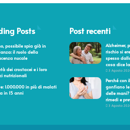
i
o
ù
t
a
r
r
e
i
ding Posts
b
Post recenti
s
b
c
e
bre 2025
h
Alzheimer, p
o, possibile spia già in
e
i
rischio si er
anza: il ruolo della
s
o
ucenza nucale
spesso dall
s
?
cosa dice la
e
o 2025
tà dei crostacei e i loro
r
3 Agosto 202
i nutrizionali
e
Perché con i
c
2017
e: 1.000.000 in più di malati
gonfiano le
o
ia in 15 anni
delle mani?
l
rimedi e pr
p
3 Agosto 202
a
d
e
i