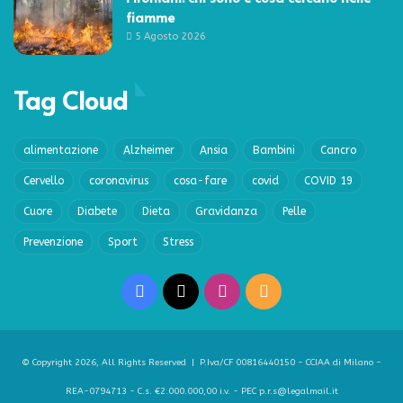
fiamme
5 Agosto 2026
Tag Cloud
alimentazione
Alzheimer
Ansia
Bambini
Cancro
Cervello
coronavirus
cosa-fare
covid
COVID 19
Cuore
Diabete
Dieta
Gravidanza
Pelle
Prevenzione
Sport
Stress
Facebook
X
Instagram
RSS
© Copyright 2026, All Rights Reserved | P.Iva/CF 00816440150 - CCIAA di Milano -
REA-0794713 - C.s. €2.000.000,00 i.v. - PEC p.r.s@legalmail.it