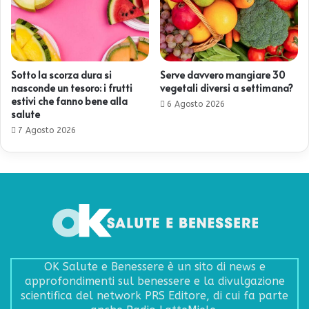
Sotto la scorza dura si
Serve davvero mangiare 30
nasconde un tesoro: i frutti
vegetali diversi a settimana?
estivi che fanno bene alla
6 Agosto 2026
salute
7 Agosto 2026
OK Salute e Benessere è un sito di news e
approfondimenti sul benessere e la divulgazione
scientifica del network PRS Editore, di cui fa parte