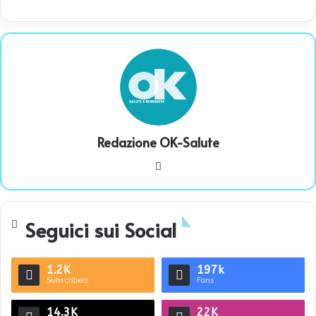
Redazione OK-Salute
We
bsi
te
Seguici sui Social
1.2K
197k
Subscribers
Fans
14.3K
22K