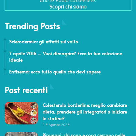
anche Radio LatteMiele.
Scopri chi siamo
Trending Posts
14 Febbraio 2012
Sclerodermia: gli effetti sul volto
6 Aprile 2016
7 aprile 2016 – Vuoi dimagrire? Ecco la tua colazione
ideale
8 Ottobre 2018
Enfisema: ecco tutto quello che devi sapere
Post recenti
Colesterolo borderline: meglio cambiare
dieta, prendere gli integratori o iniziare
le statine?
5 Agosto 2026
Piromani: chi sono e cosa cercano nelle