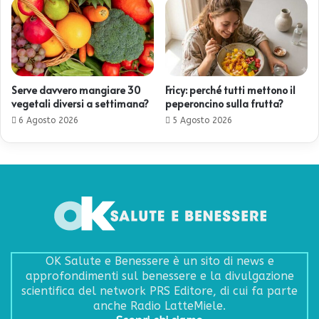
Serve davvero mangiare 30
Fricy: perché tutti mettono il
vegetali diversi a settimana?
peperoncino sulla frutta?
6 Agosto 2026
5 Agosto 2026
OK Salute e Benessere è un sito di news e
approfondimenti sul benessere e la divulgazione
scientifica del network PRS Editore, di cui fa parte
anche Radio LatteMiele.