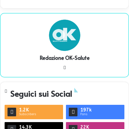
Redazione OK-Salute
We
bsi
te
Seguici sui Social
1.2K
197k
Subscribers
Fans
14.3K
22K