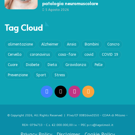
patologia neuromuscolare
5 Agosto 2026
Tag Cloud
alimentazione
Alzheimer
Ansia
Bambini
Cancro
Cervello
coronavirus
cosa-fare
covid
COVID 19
Cuore
Diabete
Dieta
Gravidanza
Pelle
Prevenzione
Sport
Stress
Facebook
X
Instagram
RSS
© Copyright 2026, All Rights Reserved | P.Iva/CF 00816440150 - CCIAA di Milano -
REA-0794713 - C.s. €2.000.000,00 i.v. - PEC p.r.s@legalmail.it
Privacy Policy
Disclaimer
Cookie Policy