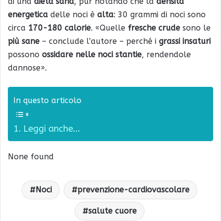
di una
dieta sana
, pur notando che la
densità
energetica
delle noci è
alta
: 30 grammi di noci sono
circa
170-180 calorie
. «Quelle
fresche crude
sono le
più sane
– conclude l’autore – perché i
grassi insaturi
possono
ossidare nelle noci stantie
, rendendole
dannose».
In questo articolo
Leggi anche…
None found
Noci
prevenzione-cardiovascolare
salute cuore