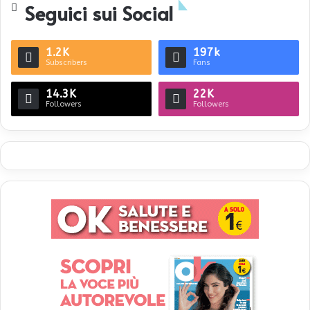
Seguici sui Social
1.2K
197k
Subscribers
Fans
14.3K
22K
Followers
Followers