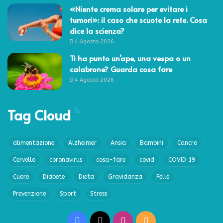
«Niente crema solare per evitare i
tumori»: il caso che scuote la rete. Cosa
dice la scienza?
4 Agosto 2026
Ti ha punto un’ape, una vespa o un
calabrone? Guarda cosa fare
4 Agosto 2026
Tag Cloud
alimentazione
Alzheimer
Ansia
Bambini
Cancro
Cervello
coronavirus
cosa-fare
covid
COVID 19
Cuore
Diabete
Dieta
Gravidanza
Pelle
Prevenzione
Sport
Stress
Facebook
X
Instagram
RSS