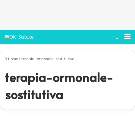
Cerca
M
Home
/
terapia-ormonale-sostitutiva
terapia-ormonale-
sostitutiva
S
c
Salute
o