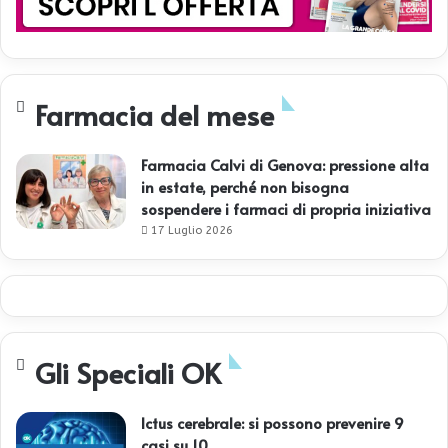
l
l
o
l
a
Farmacia del mese
Farmacia Calvi di Genova: pressione alta
in estate, perché non bisogna
sospendere i farmaci di propria iniziativa
17 Luglio 2026
Gli Speciali OK
Ictus cerebrale: si possono prevenire 9
casi su 10