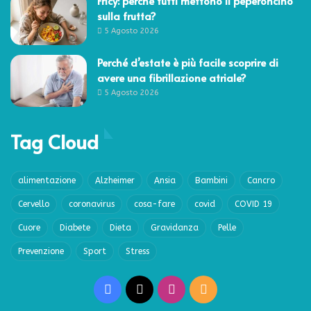
Fricy: perché tutti mettono il peperoncino
sulla frutta?
5 Agosto 2026
Perché d’estate è più facile scoprire di
avere una fibrillazione atriale?
5 Agosto 2026
Tag Cloud
alimentazione
Alzheimer
Ansia
Bambini
Cancro
Cervello
coronavirus
cosa-fare
covid
COVID 19
Cuore
Diabete
Dieta
Gravidanza
Pelle
Prevenzione
Sport
Stress
Facebook
X
Instagram
RSS