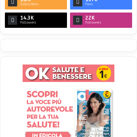
Subscribers
Fans
14.3K
22K
Followers
Followers