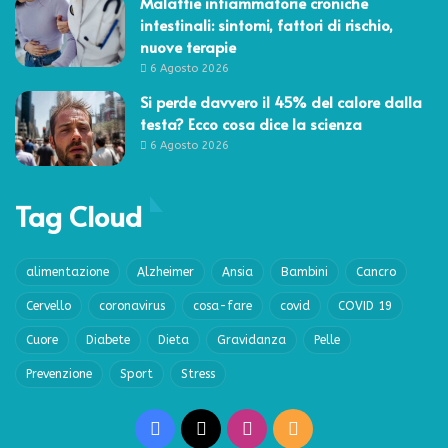
Malattie infiammatorie croniche
intestinali: sintomi, fattori di rischio,
nuove terapie
6 Agosto 2026
Si perde davvero il 45% del calore dalla
testa? Ecco cosa dice la scienza
6 Agosto 2026
Tag Cloud
alimentazione
Alzheimer
Ansia
Bambini
Cancro
Cervello
coronavirus
cosa-fare
covid
COVID 19
Cuore
Diabete
Dieta
Gravidanza
Pelle
Prevenzione
Sport
Stress
Facebook
X
Instagram
RSS