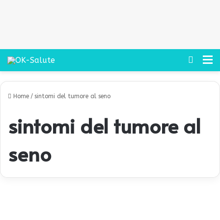
Cerca
M
Home
/
sintomi del tumore al seno
sintomi del tumore al
seno
T
u
Tumori
m