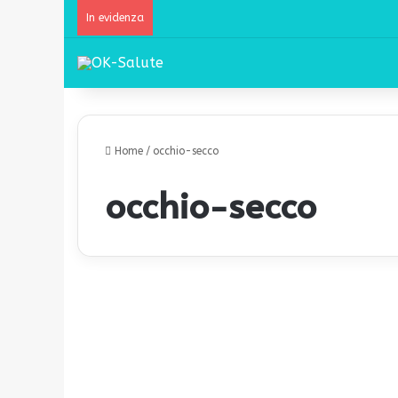
In evidenza
Home
/
occhio-secco
occhio-secco
«
P
Salute
e
n
s
a