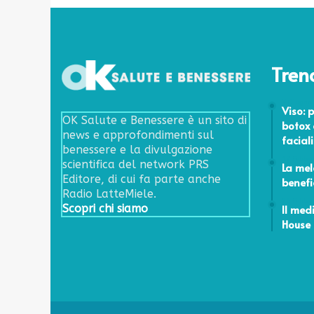
n
f
e
z
i
Tren
o
n
7 Giugno
Viso: p
e
OK Salute e Benessere è un sito di
botox e
v
news e approfondimenti sul
faciali
i
benessere e la divulgazione
r
17 Febbr
scientifica del network PRS
La mel
a
Editore, di cui fa parte anche
benefi
l
Radio LatteMiele.
e
24 Febbr
Il medi
Scopri chi siamo
?
House
E
c
c
o
l
e