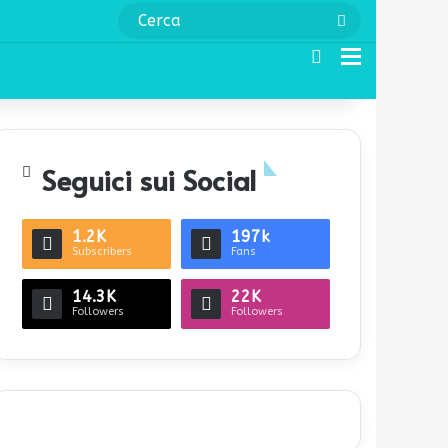
Cerca
Cerca
Menu
Seguici sui Social
1.2K
197k
Subscribers
Fans
14.3K
22K
Followers
Followers