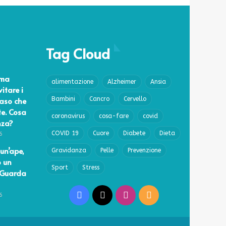
Tag Cloud
ema
alimentazione
Alzheimer
Ansia
vitare i
caso che
Bambini
Cancro
Cervello
te. Cosa
coronavirus
cosa-fare
covid
nza?
COVID 19
Cuore
Diabete
Dieta
6
un’ape,
Gravidanza
Pelle
Prevenzione
o un
Sport
Stress
 Guarda
Facebook
X
Instagram
RSS
6