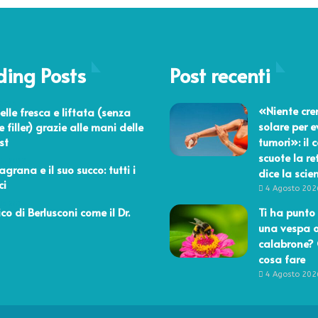
l
e
c
a
ding Posts
u
Post recenti
s
e
 2024
«Niente cr
elle fresca e liftata (senza
,
solare per e
 filler) grazie alle mani delle
s
st
tumori»: il 
i
scuote la re
n
aio 2017
agrana e il suo succo: tutti i
t
dice la scie
ci
o
4 Agosto 202
m
aio 2014
co di Berlusconi come il Dr.
Ti ha punto 
i
una vespa 
e
calabrone?
c
cosa fare
u
r
4 Agosto 202
e