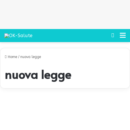
Cerca
M
Home
/
nuova legge
nuova legge
V
a
Consigli
c
c
i