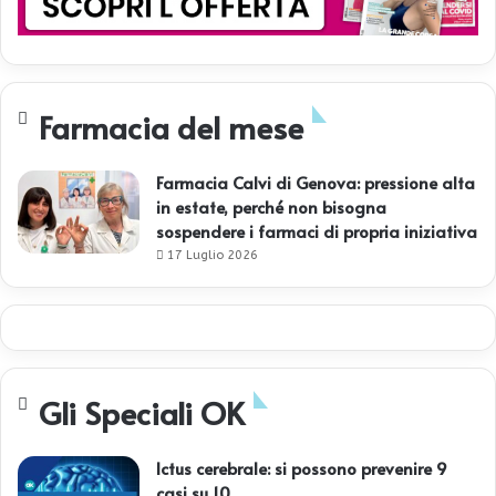
e
s
s
i
v
Farmacia del mese
e
Farmacia Calvi di Genova: pressione alta
in estate, perché non bisogna
sospendere i farmaci di propria iniziativa
17 Luglio 2026
Gli Speciali OK
Ictus cerebrale: si possono prevenire 9
casi su 10