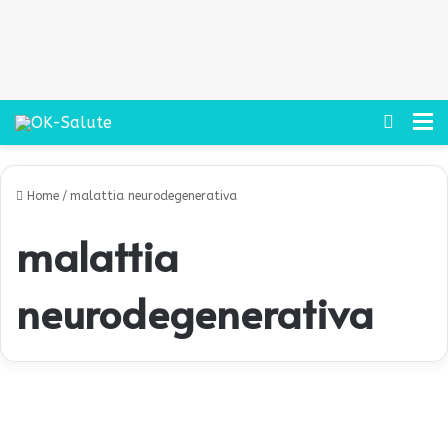
Cerca
M
Home
/
malattia neurodegenerativa
malattia
neurodegenerativa
D
a
News
l