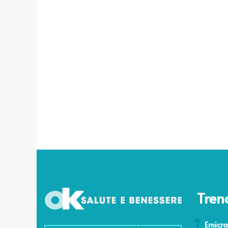
Tren
18 Agost
Emicra