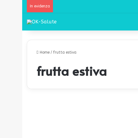
In evidenza
Home
/
frutta estiva
frutta estiva
V
u
Consigli
o
i
p
r