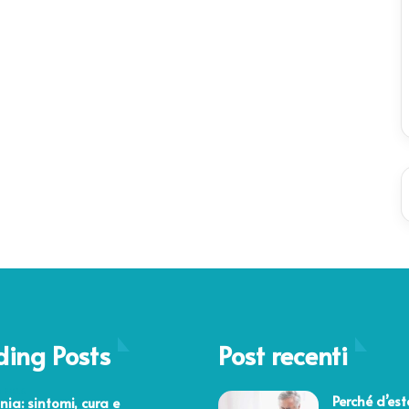
ding Posts
Post recenti
o 2016
Perché d’est
nia: sintomi, cura e