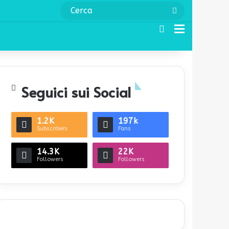
Cerca
Cerca
Menu
Seguici sui Social
1.2K
197k
Subscribers
Fans
14.3K
22K
Followers
Followers