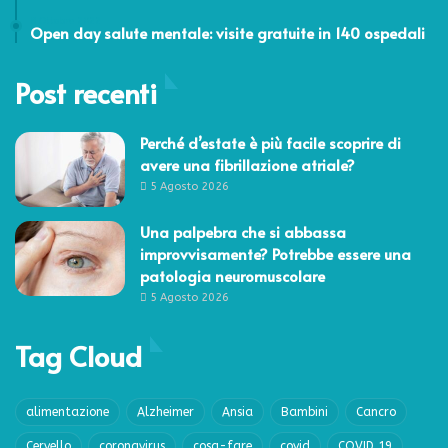
8 Ottobre 2022
Open day salute mentale: visite gratuite in 140 ospedali
Post recenti
Perché d’estate è più facile scoprire di
avere una fibrillazione atriale?
5 Agosto 2026
Una palpebra che si abbassa
improvvisamente? Potrebbe essere una
patologia neuromuscolare
5 Agosto 2026
Tag Cloud
alimentazione
Alzheimer
Ansia
Bambini
Cancro
Cervello
coronavirus
cosa-fare
covid
COVID 19