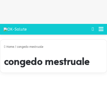
Cerca
M
Home
/
congedo mestruale
congedo mestruale
C
o
Podcast
n
g
e