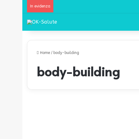
In evidenza
Home
/
body-building
body-building
I
l
Benessere
P
o
t
e