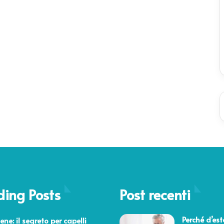
ding Posts
Post recenti
o 2025
Perché d’est
ene: il segreto per capelli