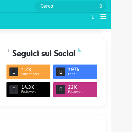
Cerca
Cerca
Menu
Seguici sui Social
1.2K
197k
Subscribers
Fans
14.3K
22K
Followers
Followers