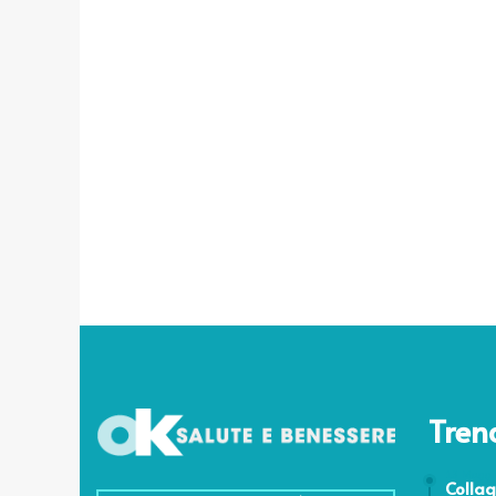
Tren
13 Maggi
Collag