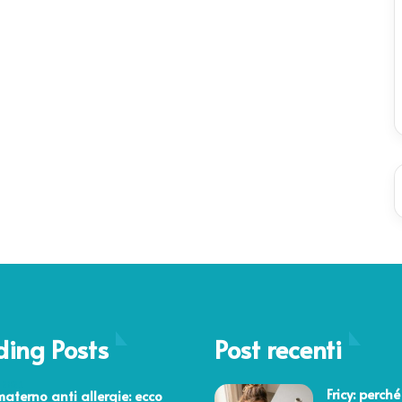
ding Posts
Post recenti
 2021
Fricy: perché
materno anti allergie: ecco