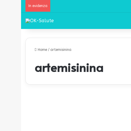
In evidenza
Home
/
artemisinina
artemisinina
N
o
News
b
e
l
p