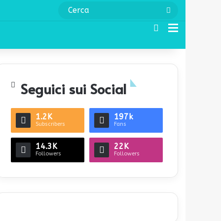
Cerca
Cerca
Menu
Seguici sui Social
1.2K
197k
Subscribers
Fans
14.3K
22K
Followers
Followers