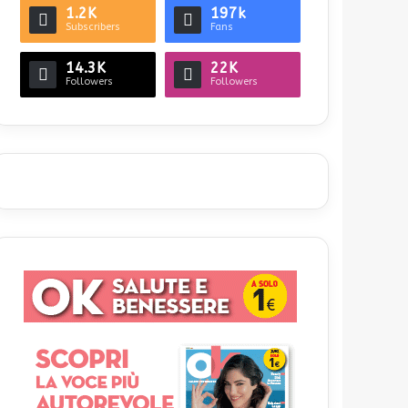
1.2K
197k
Subscribers
Fans
14.3K
22K
Followers
Followers