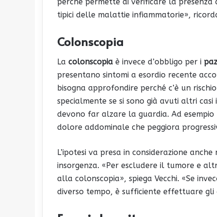
perché permette di verificare la presenza d
tipici delle malattie infiammatorie», ricord
Colonscopia
La
colonscopia
è invece d’obbligo per i
paz
presentano sintomi a esordio recente acco
bisogna approfondire perché c’è un rischio
specialmente se si sono già avuti altri casi
devono far alzare la guardia. Ad esempio l
dolore addominale che peggiora progress
L’ipotesi va presa in considerazione anche n
insorgenza. «Per escludere il tumore e altre
alla colonscopia», spiega Vecchi. «Se invec
diverso tempo, è sufficiente effettuare gli