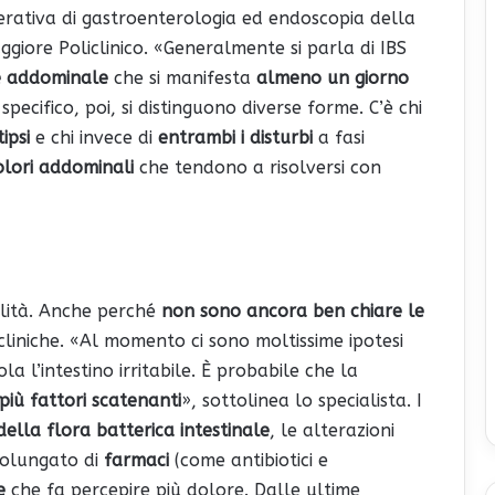
perativa di gastroenterologia ed endoscopia della
iore Policlinico. «Generalmente si parla di IBS
re addominale
che si manifesta
almeno un giorno
 specifico, poi, si distinguono diverse forme. C’è chi
tipsi
e chi invece di
entrambi i disturbi
a fasi
dolori addominali
che tendono a risolversi con
bilità. Anche perché
non sono ancora ben chiare le
liniche. «Al momento ci sono moltissime ipotesi
a l’intestino irritabile. È probabile che la
più fattori scatenanti
», sottolinea lo specialista. I
 della flora batterica intestinale
, le alterazioni
prolungato di
farmaci
(come antibiotici e
e
che fa percepire più dolore. Dalle ultime