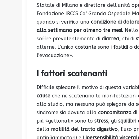
Statale di Milano e direttore dell’unità o
Fondazione IRCCS Ca’ Granda Ospedale Magg
quando si verifica una
condizione di dolo
alla settimana per almeno tre mesi
. Nello
soffre prevalentemente di
diarrea,
chi di
s
alterne. L’unica
costante
sono i
fastidi o 
l’evacuazione».
I fattori scatenanti
Difficile spiegare il motivo di questa varia
cause
che ne scatenano le manifestazioni c
allo studio, ma nessuna può spiegare da sol
sindrome sia dovuta alla
concomitanza di 
più «gettonati» sono lo
stress,
gli
squilibri
della
motilità del tratto digestivo
, l’uso 
antinfiammatori) e l’
ipersensibilità visceral