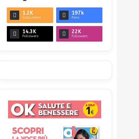
1.2K
197k
Subscribers
Fans
14.3K
22K
Followers
Followers