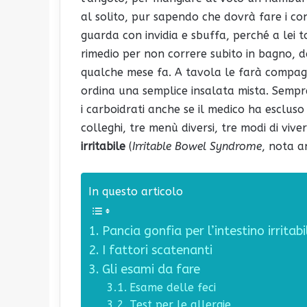
al solito, pur sapendo che dovrà fare i con
guarda con invidia e sbuffa, perché a lei to
rimedio per non correre subito in bagno, 
qualche mese fa. A tavola le farà compagn
ordina una semplice insalata mista. Sempre
i carboidrati anche se il medico ha escluso
colleghi, tre menù diversi, tre modi di viv
irritabile
(
Irritable Bowel Syndrome
, nota a
In questo articolo
Pancia gonfia per l’intestino irritabi
I fattori scatenanti
Gli esami da fare
Esame delle feci
Test per le allergie