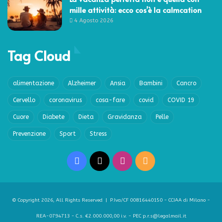
mille attività: ecco cos’è la calmcation
4 Agosto 2026
Tag Cloud
alimentazione
Alzheimer
Ansia
Bambini
Cancro
Cervello
coronavirus
cosa-fare
covid
COVID 19
Cuore
Diabete
Dieta
Gravidanza
Pelle
Prevenzione
Sport
Stress
Facebook
X
Instagram
RSS
© Copyright 2026, All Rights Reserved | P.Iva/CF 00816440150 - CCIAA di Milano -
REA-0794713 - C.s. €2.000.000,00 i.v. - PEC p.r.s@legalmail.it