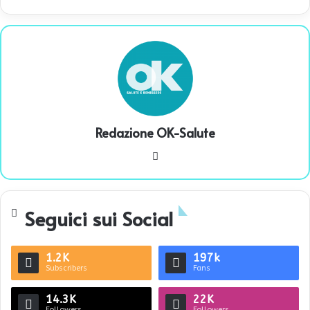
Redazione OK-Salute
We
bsi
te
Seguici sui Social
1.2K
197k
Subscribers
Fans
14.3K
22K
Followers
Followers