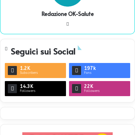
Redazione OK-Salute
We
bsi
te
Seguici sui Social
1.2K
197k
Subscribers
Fans
14.3K
22K
Followers
Followers