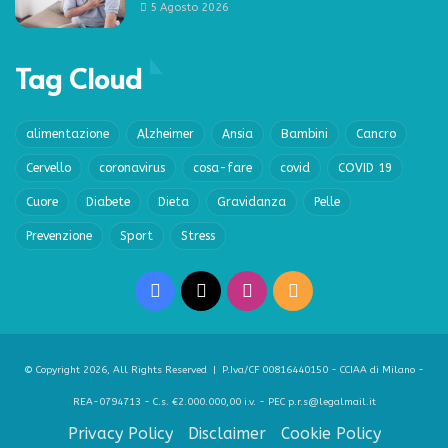
5 Agosto 2026
Tag Cloud
alimentazione
Alzheimer
Ansia
Bambini
Cancro
Cervello
coronavirus
cosa-fare
covid
COVID 19
Cuore
Diabete
Dieta
Gravidanza
Pelle
Prevenzione
Sport
Stress
Facebook
X
Instagram
RSS
© Copyright 2026, All Rights Reserved | P.Iva/CF 00816440150 - CCIAA di Milano -
REA-0794713 - C.s. €2.000.000,00 i.v. - PEC p.r.s@legalmail.it
Privacy Policy
Disclaimer
Cookie Policy