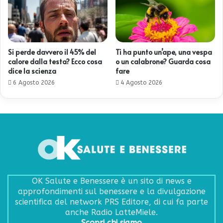
Si perde davvero il 45% del
Ti ha punto un’ape, una vespa
calore dalla testa? Ecco cosa
o un calabrone? Guarda cosa
dice la scienza
fare
6 Agosto 2026
4 Agosto 2026
OK Salute e Benessere è un sito di news e
approfondimenti sul benessere e la divulgazione
scientifica del network PRS Editore, di cui fa parte
anche Radio LatteMiele.
Scopri chi siamo