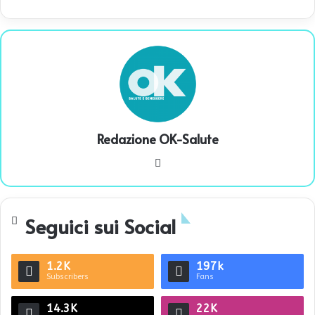
Redazione OK-Salute
We
bsi
te
Seguici sui Social
1.2K
197k
Subscribers
Fans
14.3K
22K