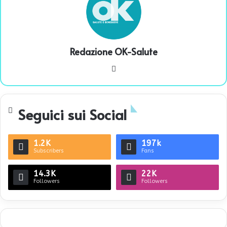
Redazione OK-Salute
We
bsi
te
Seguici sui Social
1.2K
197k
Subscribers
Fans
14.3K
22K
Followers
Followers