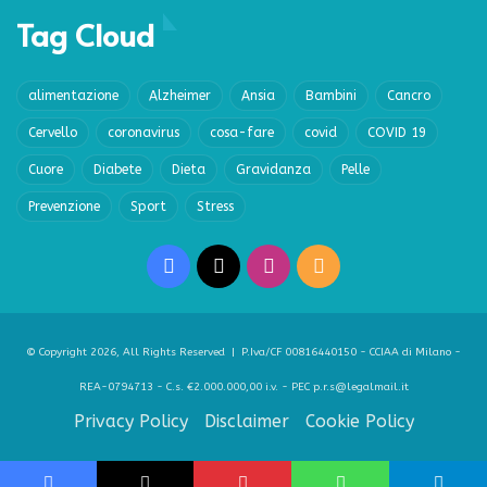
Tag Cloud
alimentazione
Alzheimer
Ansia
Bambini
Cancro
Cervello
coronavirus
cosa-fare
covid
COVID 19
Cuore
Diabete
Dieta
Gravidanza
Pelle
Prevenzione
Sport
Stress
Facebook
X
Instagram
RSS
© Copyright 2026, All Rights Reserved | P.Iva/CF 00816440150 - CCIAA di Milano -
REA-0794713 - C.s. €2.000.000,00 i.v. - PEC p.r.s@legalmail.it
Privacy Policy
Disclaimer
Cookie Policy