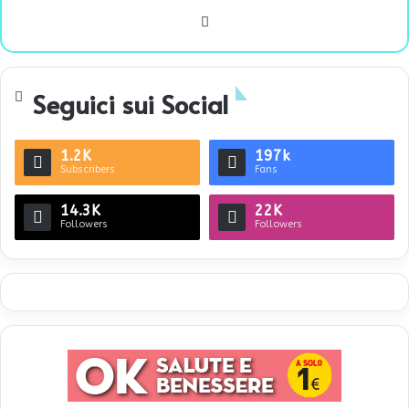
We
bsi
te
Seguici sui Social
1.2K
197k
Subscribers
Fans
14.3K
22K
Followers
Followers