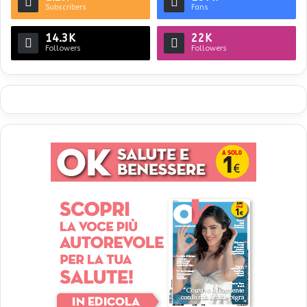
Subscribers
Fans
14.3K
22K
Followers
Followers