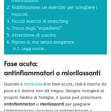
miorilassanti
Riabilitazione: un esercizio per sciogliere i
muscoli
Piccoli esercizi di stretching
Trova degli “espedienti”
Attenzione al cuscino
Riposo sì, ma senza esagerare
Leggi anche…
Fase acuta:
antinfiammatori o miorilassanti
Quando il
torcicollo
è in fase acuta, cioè è insorto da
poco e il dolore non dà tregua, bisogna rivolgersi al
proprio medico di famiglia, il quale può prescrivere
antinfiammatori
o
miorilassanti
per spegnere
l’infiammazione, alleviare la sintomatologia e