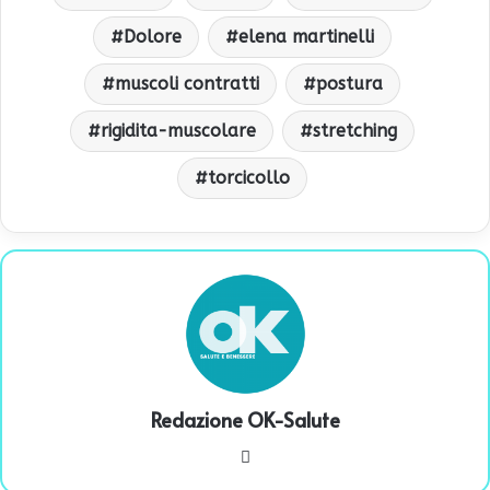
Dolore
elena martinelli
muscoli contratti
postura
rigidita-muscolare
stretching
torcicollo
Redazione OK-Salute
We
bsi