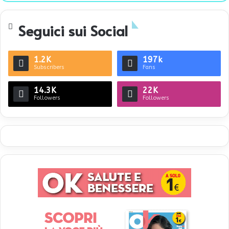
te
Seguici sui Social
1.2K
197k
Subscribers
Fans
14.3K
22K
Followers
Followers