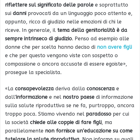
riflettere sul significato delle parole
e soprattutto
sui
danni
provocati da un linguaggio poco attento e,
appunto, ricco di giudizio nelle emozioni di chi le
riceve. In generale, il
tema della genitorialità è da
sempre intrinseco di giudizio
. Penso ad esempio alle
donne che per scelta hanno deciso di
non avere figli
e che per questo vengono viste con sospetto o
compassione o ancora accusate di essere egoiste»,
prosegue la specialista.
«La
consapevolezza
deriva dalla
conoscenza
e
dall’
informazione
e nel
nostro paese
di informazione
sulla salute riproduttiva se ne fa, purtroppo, ancora
troppo poca. Stiamo vivendo nel
paradosso
per cui
la società
chiede alle coppie di fare figli
, ma
parallelamente
non fornisce un’educazione su come
tutelare la salute riproduttiva
. Non informa su quali