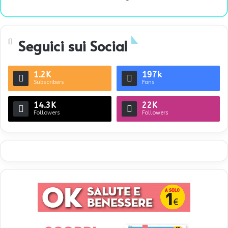
Seguici sui Social
1.2K
197k
Subscribers
Fans
14.3K
22K
Followers
Followers