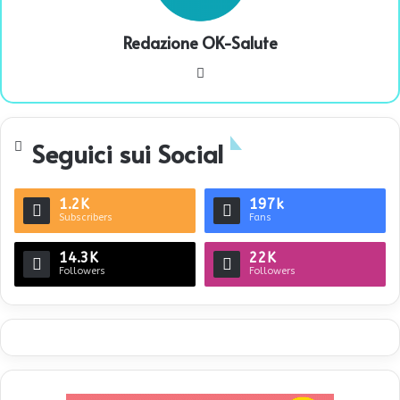
Redazione OK-Salute
We
bsi
te
Seguici sui Social
1.2K
197k
Subscribers
Fans
14.3K
22K
Followers
Followers