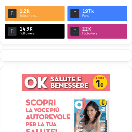
1.2K
197k
Subscribers
Fans
14.3K
22K
Followers
Followers