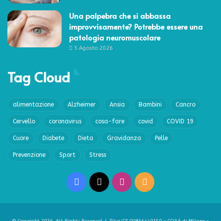
Una palpebra che si abbassa
improvvisamente? Potrebbe essere una
patologia neuromuscolare
5 Agosto 2026
Tag Cloud
alimentazione
Alzheimer
Ansia
Bambini
Cancro
Cervello
coronavirus
cosa-fare
covid
COVID 19
Cuore
Diabete
Dieta
Gravidanza
Pelle
Prevenzione
Sport
Stress
Facebook
X
Instagram
RSS