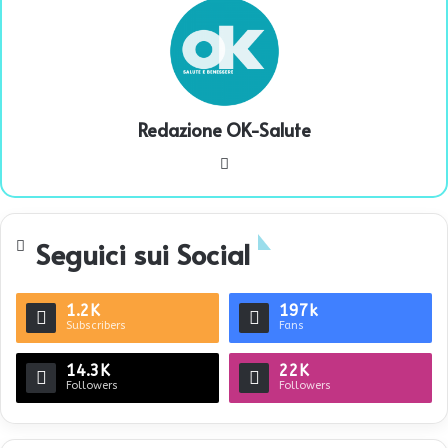
Redazione OK-Salute
We
bsi
te
Seguici sui Social
1.2K
197k
Subscribers
Fans
14.3K
22K
Followers
Followers