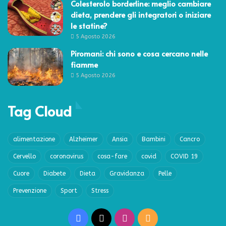
Colesterolo borderline: meglio cambiare
dieta, prendere gli integratori o iniziare
le statine?
5 Agosto 2026
Piromani: chi sono e cosa cercano nelle
fiamme
5 Agosto 2026
Tag Cloud
alimentazione
Alzheimer
Ansia
Bambini
Cancro
Cervello
coronavirus
cosa-fare
covid
COVID 19
Cuore
Diabete
Dieta
Gravidanza
Pelle
Prevenzione
Sport
Stress
Facebook
X
Instagram
RSS