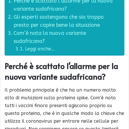
Perché è scattato l’allarme per la nuova
variante sudafricana?
Gli esperti sostengono che sia troppo
presto per capire bene la situazione
Com’è nata la nuova variante
sudafricana?
Leggi anche…
Perché è scattato l’allarme per la
nuova variante sudafricana?
Il problema principale è che ha un numero molto
alto di mutazioni sulla proteina spike. Com’è noto
tutti i vaccini finora presenti agiscono proprio su
questa proteina, che è in qualche modo la chiave che
utilizza il coronavirus per entrare nelle cellule per
riprodursi. Non sappiamo ancora se questo limiterà