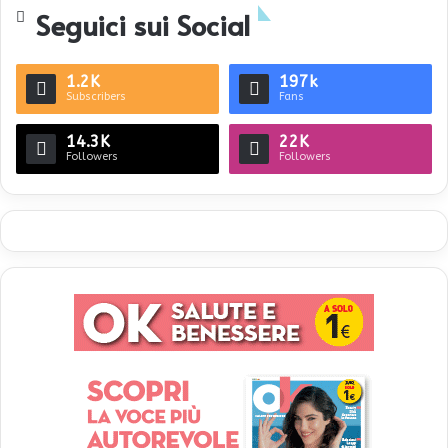
Seguici sui Social
1.2K
197k
Subscribers
Fans
14.3K
22K
Followers
Followers