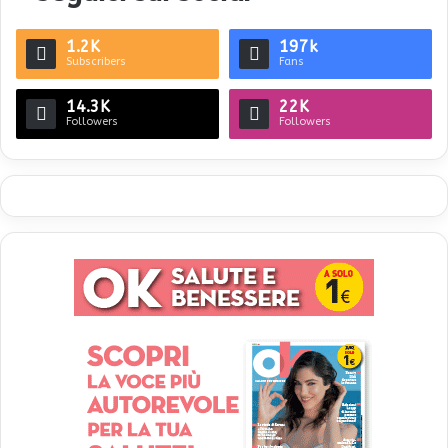
1.2K
197k
Subscribers
Fans
14.3K
22K
Followers
Followers