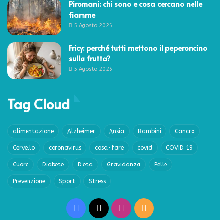
Piromani: chi sono e cosa cercano nelle
fiamme
5 Agosto 2026
Fricy: perché tutti mettono il peperoncino
sulla frutta?
5 Agosto 2026
Tag Cloud
alimentazione
Alzheimer
Ansia
Bambini
Cancro
Cervello
coronavirus
cosa-fare
covid
COVID 19
Cuore
Diabete
Dieta
Gravidanza
Pelle
Prevenzione
Sport
Stress
Facebook
X
Instagram
RSS