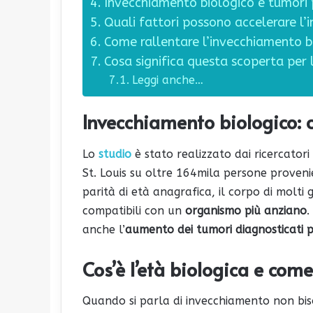
Invecchiamento biologico e tumori 
Quali fattori possono accelerare l’
Come rallentare l’invecchiamento bio
Cosa significa questa scoperta per 
Leggi anche…
Invecchiamento biologico: c
Lo
studio
è stato realizzato dai ricercator
St. Louis su oltre 164mila persone provenie
parità di età anagrafica, il corpo di molti
compatibili con un
organismo più anziano
.
anche l’
aumento dei tumori diagnosticati p
Cos’è l’età biologica e come
Quando si parla di invecchiamento non biso