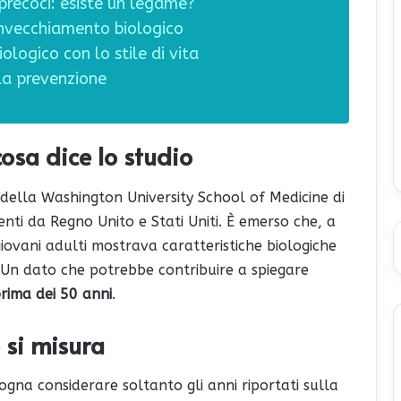
precoci: esiste un legame?
invecchiamento biologico
logico con lo stile di vita
la prevenzione
osa dice lo studio
i della Washington University School of Medicine di
nti da Regno Unito e Stati Uniti. È emerso che, a
 giovani adulti mostrava caratteristiche biologiche
 Un dato che potrebbe contribuire a spiegare
rima dei 50 anni
.
 si misura
gna considerare soltanto gli anni riportati sulla