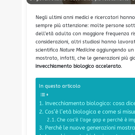
Negli ultimi anni medici e ricercatori han
sempre più attenzione: molte persone sott
dell’età adulta con maggiore frequenza ri
considerazioni, altri studiosi hanno lavora
scientifica
Nature Medicine
aggiungendo un 
mostrato, infatti, che le generazioni più 
invecchiamento biologico accelerato
.
In questo articolo
Invecchiamento biologico: cosa dice
Cos’è l’età biologica e come si misu
Che cos’è l’age gap e perché è i
Perché le nuove generazioni mostra