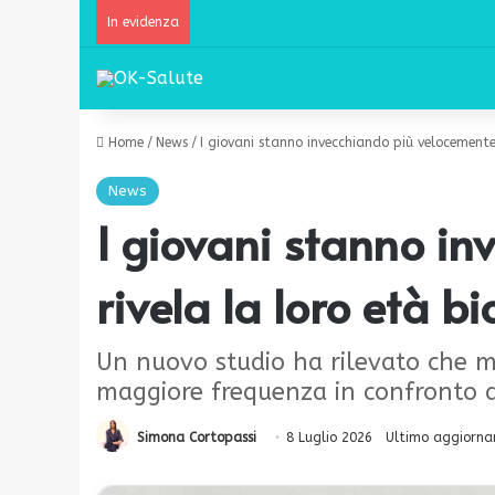
In evidenza
Home
/
News
/
I giovani stanno invecchiando più velocemente?
News
I giovani stanno in
rivela la loro età bi
Un nuovo studio ha rilevato che mo
maggiore frequenza in confronto al
Simona Cortopassi
8 Luglio 2026
Ultimo aggiorna