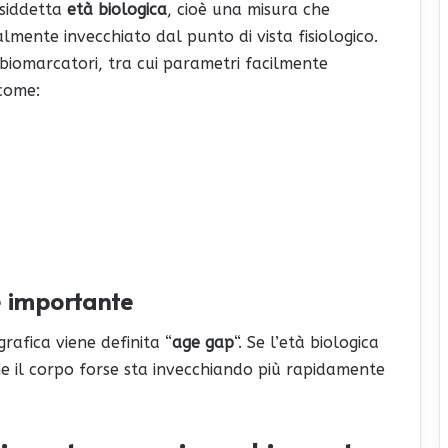
cosiddetta
età biologica
, cioè una misura che
lmente invecchiato dal punto di vista fisiologico.
i biomarcatori, tra cui parametri facilmente
 come:
è importante
rafica viene definita “
age gap
“. Se l’età biologica
che il corpo forse sta invecchiando più rapidamente