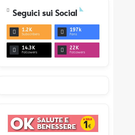
Seguici sui Social
1.2K
197k
Subscribers
Fans
14.3K
22K
Followers
Followers