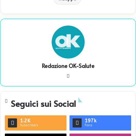
Redazione OK-Salute
We
bsi
te
Seguici sui Social
1.2K
197k
Subscribers
Fans