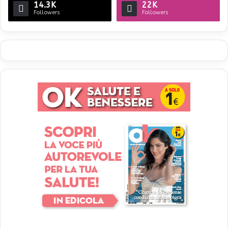
14.3K
22K
Followers
Followers