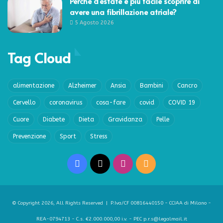
Perché d’estate è più facile scoprire di
avere una fibrillazione atriale?
5 Agosto 2026
Tag Cloud
alimentazione
Alzheimer
Ansia
Bambini
Cancro
Cervello
coronavirus
cosa-fare
covid
COVID 19
Cuore
Diabete
Dieta
Gravidanza
Pelle
Prevenzione
Sport
Stress
Facebook
X
Instagram
RSS
© Copyright 2026, All Rights Reserved | P.Iva/CF 00816440150 - CCIAA di Milano -
REA-0794713 - C.s. €2.000.000,00 i.v. - PEC p.r.s@legalmail.it