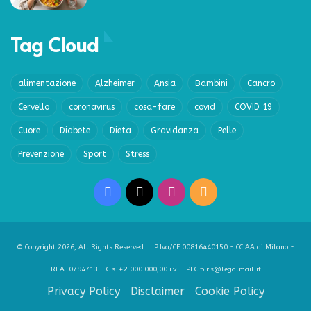
Tag Cloud
alimentazione
Alzheimer
Ansia
Bambini
Cancro
Cervello
coronavirus
cosa-fare
covid
COVID 19
Cuore
Diabete
Dieta
Gravidanza
Pelle
Prevenzione
Sport
Stress
Facebook
X
Instagram
RSS
© Copyright 2026, All Rights Reserved | P.Iva/CF 00816440150 - CCIAA di Milano -
REA-0794713 - C.s. €2.000.000,00 i.v. - PEC p.r.s@legalmail.it
Privacy Policy
Disclaimer
Cookie Policy