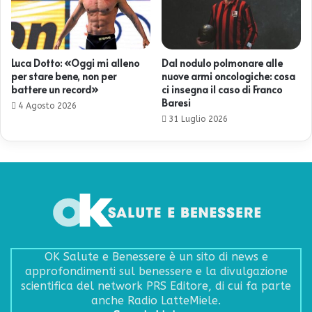
Luca Dotto: «Oggi mi alleno
Dal nodulo polmonare alle
per stare bene, non per
nuove armi oncologiche: cosa
battere un record»
ci insegna il caso di Franco
Baresi
4 Agosto 2026
31 Luglio 2026
OK Salute e Benessere è un sito di news e
approfondimenti sul benessere e la divulgazione
scientifica del network PRS Editore, di cui fa parte
anche Radio LatteMiele.