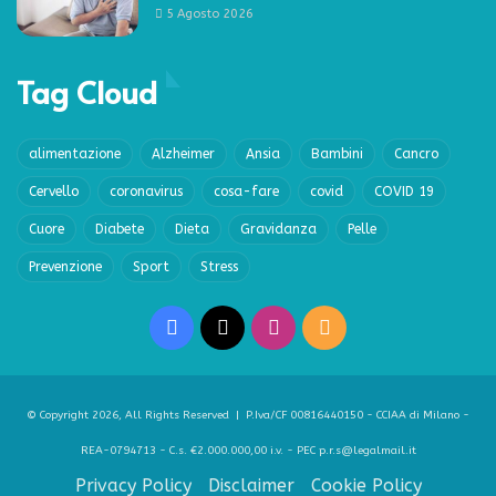
5 Agosto 2026
Tag Cloud
alimentazione
Alzheimer
Ansia
Bambini
Cancro
Cervello
coronavirus
cosa-fare
covid
COVID 19
Cuore
Diabete
Dieta
Gravidanza
Pelle
Prevenzione
Sport
Stress
Facebook
X
Instagram
RSS
© Copyright 2026, All Rights Reserved | P.Iva/CF 00816440150 - CCIAA di Milano -
REA-0794713 - C.s. €2.000.000,00 i.v. - PEC p.r.s@legalmail.it
Privacy Policy
Disclaimer
Cookie Policy