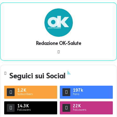
Redazione OK-Salute
We
bsi
te
Seguici sui Social
1.2K
197k
Subscribers
Fans
14.3K
22K
Followers
Followers