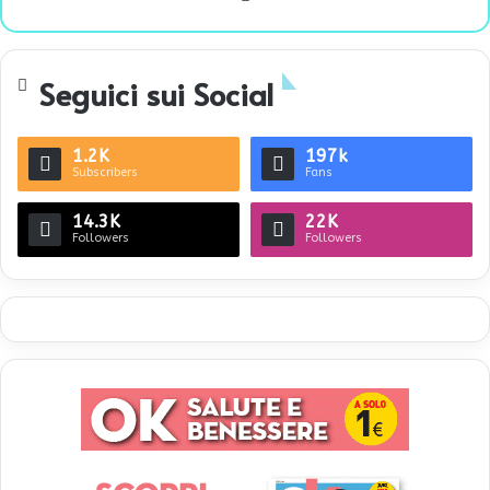
bsi
te
Seguici sui Social
1.2K
197k
Subscribers
Fans
14.3K
22K
Followers
Followers