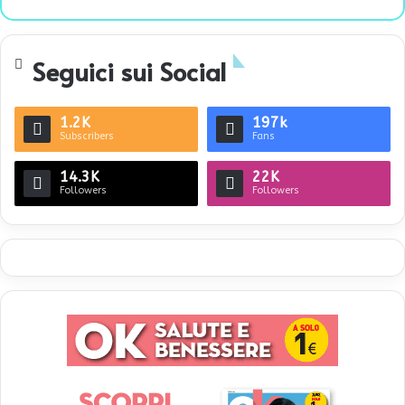
bsi
te
Seguici sui Social
1.2K
197k
Subscribers
Fans
14.3K
22K
Followers
Followers